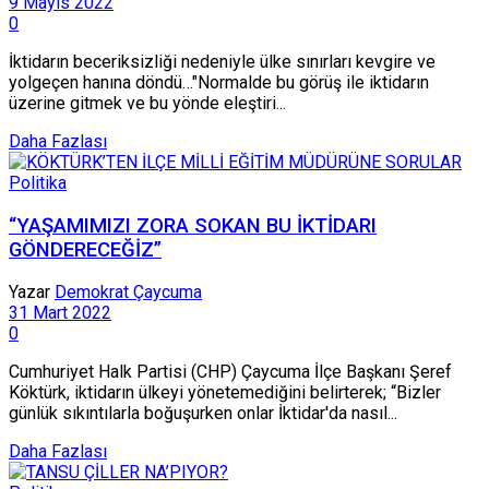
9 Mayıs 2022
0
İktidarın beceriksizliği nedeniyle ülke sınırları kevgire ve
yolgeçen hanına döndü…"Normalde bu görüş ile iktidarın
üzerine gitmek ve bu yönde eleştiri...
Daha Fazlası
Politika
“YAŞAMIMIZI ZORA SOKAN BU İKTİDARI
GÖNDERECEĞİZ”
Yazar
Demokrat Çaycuma
31 Mart 2022
0
Cumhuriyet Halk Partisi (CHP) Çaycuma İlçe Başkanı Şeref
Köktürk, iktidarın ülkeyi yönetemediğini belirterek; “Bizler
günlük sıkıntılarla boğuşurken onlar İktidar'da nasıl...
Daha Fazlası