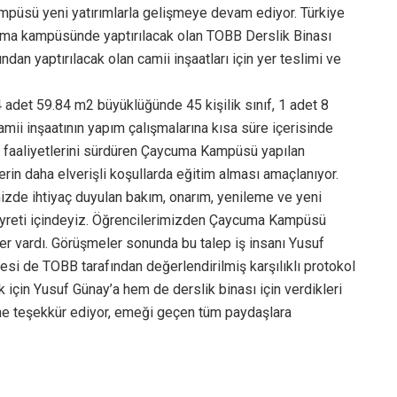
püsü yeni yatırımlarla gelişmeye devam ediyor. Türkiye
cuma kampüsünde yaptırılacak olan TOBB Derslik Binası
dan yaptırılacak olan camii inşaatları için yer teslimi ve
 adet 59.84 m2 büyüklüğünde 45 kişilik sınıf, 1 adet 8
amii inşaatının yapım çalışmalarına kısa süre içerisinde
 faaliyetlerini sürdüren Çaycuma Kampüsü yapılan
rin daha elverişli koşullarda eğitim alması amaçlanıyor.
izde ihtiyaç duyulan bakım, onarım, yenileme ve yeni
yreti içindeyiz. Öğrencilerimizden Çaycuma Kampüsü
er vardı. Görüşmeler sonunda bu talep iş insanı Yusuf
esi de TOBB tarafından değerlendirilmiş karşılıklı protokol
 için Yusuf Günay’a hem de derslik binası için verdikleri
ine teşekkür ediyor, emeği geçen tüm paydaşlara