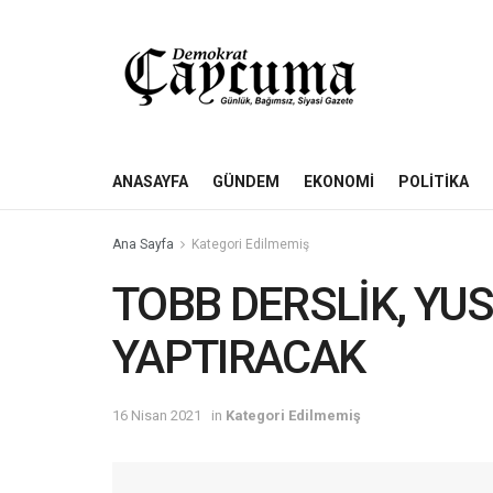
ANASAYFA
GÜNDEM
EKONOMI
POLITIKA
Ana Sayfa
Kategori Edilmemiş
TOBB DERSLİK, YU
YAPTIRACAK
16 Nisan 2021
in
Kategori Edilmemiş