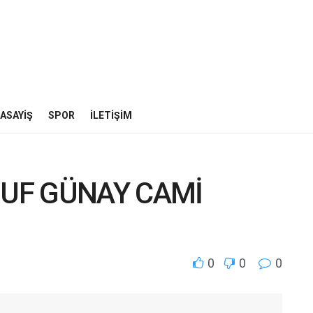
ASAYIŞ
SPOR
İLETIŞIM
SUF GÜNAY CAMİ
0
0
0