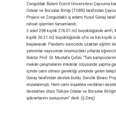
Zonguldak Bülent Ecevit Üniversitesi Çaycuma kam
Odalar ve Borsalar Birliği (TOBB) tarafından Çay
Projesi ve Zonguldaklı iş adamı Yusuf Günay tarafın
ruhsat işlemleri tamamlandı.
2 adet 208 kişilik 276.01 m2 büyüklüğünde amfi, 4
kişilik 36.31 m2 büyüklüğünde ofis ve bin kişilik c
başlanacak. Pandemi sürecinde uzaktan eğitim ile
yatırımlar sayesinde önümüzdeki yıllarda öğrencile
Rektör Prof. Dr. Mustafa Çufalı; “Tüm kampüslerim
mekân çalışmalarını imkânlar ölçüsünde yapma ga
içinde cami olması gerektiği yönünde gelen talepl
Günay tarafından destek buldu. Derslik Binası Proj
imzalanmıştı. Hem cami inşaatına verdikleri destek
destekten ötürü Türkiye Odalar ve Borsalar Birliğ
şükranlarımı sunuyorum” dedi. (Ş.Dinç)