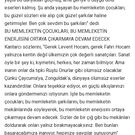
eserleri kalmış. Şu anda yaşayan bu memleketin çocukları,
bu güzel sözleri ele alıp çok güzel şarkılar haline
getirmişler. Ben çok sevdim bu şarkıları” dedi.
BU MEMLEKETİN ÇOCUKLARI, BU MEMLEKETİN
ENERJİSİNİ ORTAYA ÇIKARMAYA DEVAM EDECEK
Kantarcı sözlerini, “Gerek Levent Hocam, gerek Fahri Hocam
yalnızca kentin değil ülkemizin çok değerli sanatçıları. Sanat
öyle bir şey ki, kıymetini, herkes, her zaman bilmiyor. Ama
inanın onlar da tıpkı Rüştü Onurlar gibi ölümsüz olacaklar.
Çünkü Çaycuma’ya, Zonguldak’a, dünyaya ölümsüz eserler
kazandırdılar. Onlara teşekkür ediyor, en güçlü alkışlarınızı
onlara göndermenizi istiyorum. İşte bu memleketin
çocukları, bu memleketin şarkılarını, bu memleketin
mekânlarında söyleyerek, bu memleketin enerjisini ortaya
çıkarmaya devam edecek. Sizler de bir çığ gibi bu mekânları
doldurarak onları yalnız bırakmayacaksınız. Ben bunları
başaracağımıza inanıyor, hepinize saygılar sunuyorum”