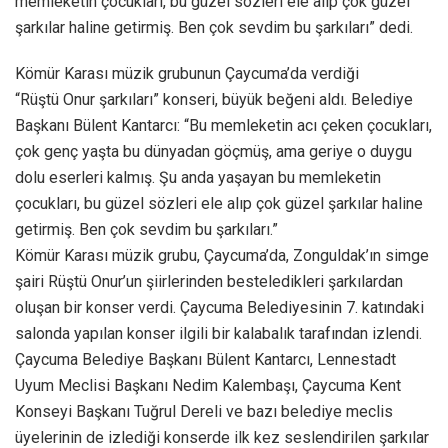
memleketin çocukları, bu güzel sözleri ele alıp çok güzel
şarkılar haline getirmiş. Ben çok sevdim bu şarkıları” dedi.
Kömür Karası müzik grubunun Çaycuma’da verdiği
“Rüştü Onur şarkıları” konseri, büyük beğeni aldı. Belediye
Başkanı Bülent Kantarcı: “Bu memleketin acı çeken çocukları,
çok genç yaşta bu dünyadan göçmüş, ama geriye o duygu
dolu eserleri kalmış. Şu anda yaşayan bu memleketin
çocukları, bu güzel sözleri ele alıp çok güzel şarkılar haline
getirmiş. Ben çok sevdim bu şarkıları.”
Kömür Karası müzik grubu, Çaycuma’da, Zonguldak’ın simge
şairi Rüştü Onur’un şiirlerinden besteledikleri şarkılardan
oluşan bir konser verdi. Çaycuma Belediyesinin 7. katındaki
salonda yapılan konser ilgili bir kalabalık tarafından izlendi.
Çaycuma Belediye Başkanı Bülent Kantarcı, Lennestadt
Uyum Meclisi Başkanı Nedim Kalembaşı, Çaycuma Kent
Konseyi Başkanı Tuğrul Dereli ve bazı belediye meclis
üyelerinin de izlediği konserde ilk kez seslendirilen şarkılar