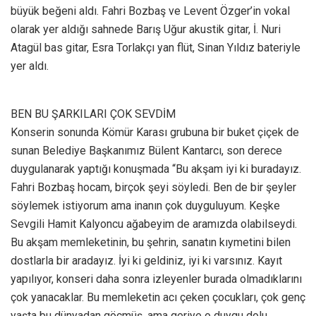
büyük beğeni aldı. Fahri Bozbaş ve Levent Özger’in vokal
olarak yer aldığı sahnede Barış Uğur akustik gitar, İ. Nuri
Atagül bas gitar, Esra Torlakçı yan flüt, Sinan Yıldız bateriyle
yer aldı.
BEN BU ŞARKILARI ÇOK SEVDİM
Konserin sonunda Kömür Karası grubuna bir buket çiçek de
sunan Belediye Başkanımız Bülent Kantarcı, son derece
duygulanarak yaptığı konuşmada “Bu akşam iyi ki buradayız.
Fahri Bozbaş hocam, birçok şeyi söyledi. Ben de bir şeyler
söylemek istiyorum ama inanın çok duyguluyum. Keşke
Sevgili Hamit Kalyoncu ağabeyim de aramızda olabilseydi.
Bu akşam memleketinin, bu şehrin, sanatın kıymetini bilen
dostlarla bir aradayız. İyi ki geldiniz, iyi ki varsınız. Kayıt
yapılıyor, konseri daha sonra izleyenler burada olmadıklarını
çok yanacaklar. Bu memleketin acı çeken çocukları, çok genç
yaşta bu dünyadan göçmüş, ama geriye o duygu dolu