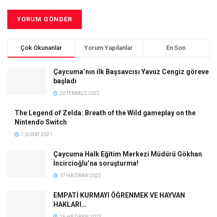
Çok Okunanlar
Yorum Yapılanlar
En Son
Çaycuma’nın ilk Başsavcısı Yavuz Cengiz göreve
başladı
20 TEMMUZ 2022
The Legend of Zelda: Breath of the Wild gameplay on the
Nintendo Switch
1 ŞUBAT 2021
Çaycuma Halk Eğitim Merkezi Müdürü Gökhan
İncircioğlu’na soruşturma!
17 HAZIRAN 2022
EMPATİ KURMAYI ÖĞRENMEK VE HAYVAN
HAKLARI…
16 HAZIRAN 2023