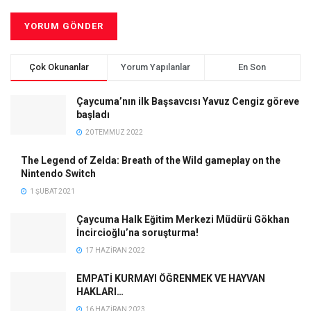
Çok Okunanlar
Yorum Yapılanlar
En Son
Çaycuma’nın ilk Başsavcısı Yavuz Cengiz göreve
başladı
20 TEMMUZ 2022
The Legend of Zelda: Breath of the Wild gameplay on the
Nintendo Switch
1 ŞUBAT 2021
Çaycuma Halk Eğitim Merkezi Müdürü Gökhan
İncircioğlu’na soruşturma!
17 HAZIRAN 2022
EMPATİ KURMAYI ÖĞRENMEK VE HAYVAN
HAKLARI…
16 HAZIRAN 2023