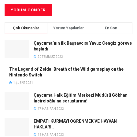
Çok Okunanlar
Yorum Yapılanlar
En Son
Çaycuma’nın ilk Başsavcısı Yavuz Cengiz göreve
başladı
20 TEMMUZ 2022
The Legend of Zelda: Breath of the Wild gameplay on the
Nintendo Switch
1 ŞUBAT 2021
Çaycuma Halk Eğitim Merkezi Müdürü Gökhan
İncircioğlu’na soruşturma!
17 HAZIRAN 2022
EMPATİ KURMAYI ÖĞRENMEK VE HAYVAN
HAKLARI…
16 HAZIRAN 2023