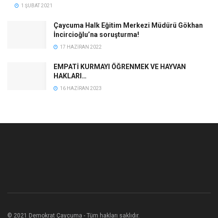
1 ŞUBAT 2021
Çaycuma Halk Eğitim Merkezi Müdürü Gökhan
İncircioğlu’na soruşturma!
17 HAZIRAN 2022
EMPATİ KURMAYI ÖĞRENMEK VE HAYVAN
HAKLARI…
16 HAZIRAN 2023
© 2021 Demokrat Çaycuma - Tüm hakları saklıdır.