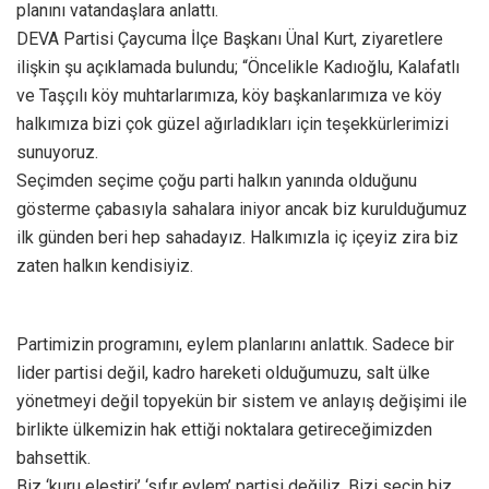
planını vatandaşlara anlattı.
DEVA Partisi Çaycuma İlçe Başkanı Ünal Kurt, ziyaretlere
ilişkin şu açıklamada bulundu; “Öncelikle Kadıoğlu, Kalafatlı
ve Taşçılı köy muhtarlarımıza, köy başkanlarımıza ve köy
halkımıza bizi çok güzel ağırladıkları için teşekkürlerimizi
sunuyoruz.
Seçimden seçime çoğu parti halkın yanında olduğunu
gösterme çabasıyla sahalara iniyor ancak biz kurulduğumuz
ilk günden beri hep sahadayız. Halkımızla iç içeyiz zira biz
zaten halkın kendisiyiz.
Partimizin programını, eylem planlarını anlattık. Sadece bir
lider partisi değil, kadro hareketi olduğumuzu, salt ülke
yönetmeyi değil topyekün bir sistem ve anlayış değişimi ile
birlikte ülkemizin hak ettiği noktalara getireceğimizden
bahsettik.
Biz ‘kuru eleştiri’ ‘sıfır eylem’ partisi değiliz. Bizi seçin biz