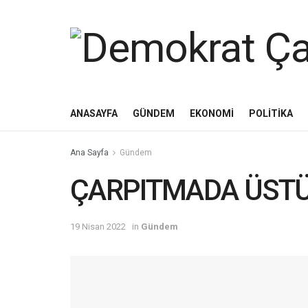
ANASAYFA
GÜNDEM
EKONOMI
POLITIKA
Ana Sayfa
Gündem
ÇARPITMADA ÜST
19 Nisan 2022
in
Gündem