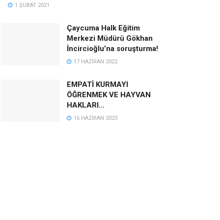
1 ŞUBAT 2021
Çaycuma Halk Eğitim
Merkezi Müdürü Gökhan
İncircioğlu’na soruşturma!
17 HAZIRAN 2022
EMPATİ KURMAYI
ÖĞRENMEK VE HAYVAN
HAKLARI…
16 HAZIRAN 2023