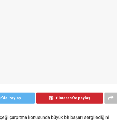
er'da Paylaş
Pinterest'te paylaş
erçeği çarpıtma konusunda büyük bir başarı sergilediğini