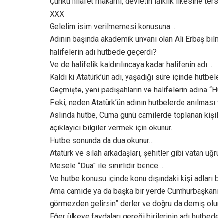
Çünkü hilafet makamı, devletin laiklik ilkesine ters
XXX
Gelelim isim verilmemesi konusuna…
Adının başında akademik unvanı olan Ali Erbaş bi
halifelerin adı hutbede geçerdi?
Ve de halifelik kaldırılıncaya kadar halifenin adı…
Kaldı ki Atatürk’ün adı, yaşadığı süre içinde hutbe
Geçmişte, yeni padişahların ve halifelerin adına “
Peki, neden Atatürk’ün adının hutbelerde anılmas
Aslında hutbe, Cuma günü camilerde toplanan kişil
açıklayıcı bilgiler vermek için okunur.
Hutbe sonunda da dua okunur…
Atatürk ve silah arkadaşları, şehitler gibi vatan uğ
Mesele “Dua” ile sınırlıdır bence…
Ve hutbe konusu içinde konu dışındaki kişi adları b
Ama camide ya da başka bir yerde Cumhurbaşkanı 
görmezden gelirsin” derler ve doğru da demiş olur
Eğer ülkeye faydaları gereği birilerinin adı hutbe