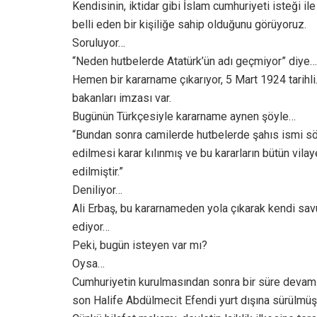
Kendisinin, iktidar gibi İslam cumhuriyeti isteği il
belli eden bir kişiliğe sahip olduğunu görüyoruz.
Soruluyor…
“Neden hutbelerde Atatürk’ün adı geçmiyor” diye…
Hemen bir kararname çıkarıyor, 5 Mart 1924 tarihl
bakanları imzası var.
Bugünün Türkçesiyle kararname aynen şöyle…
“Bundan sonra camilerde hutbelerde şahıs ismi söy
edilmesi karar kılınmış ve bu kararların bütün vilay
edilmiştir.”
Deniliyor…
Ali Erbaş, bu kararnameden yola çıkarak kendi savu
ediyor…
Peki, bugün isteyen var mı?
Oysa…
Cumhuriyetin kurulmasından sonra bir süre devam e
son Halife Abdülmecit Efendi yurt dışına sürülmü