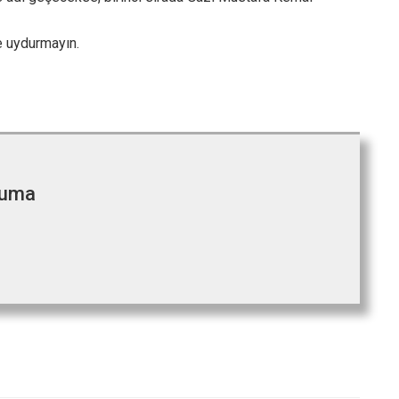
e uydurmayın.
cuma