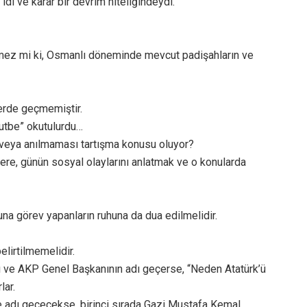
 idi ve karar bir devrim niteliğindeydi.
lmez mi ki, Osmanlı döneminde mevcut padişahların ve
lerde geçmemiştir.
Hutbe” okutulurdu…
ı veya anılmaması tartışma konusu oluyor?
ere, günün sosyal olaylarını anlatmak ve o konularda
runa görev yapanların ruhuna da dua edilmelidir.
elirtilmemelidir.
ve AKP Genel Başkanının adı geçerse, “Neden Atatürk’ü
lar.
de adı geçecekse, birinci sırada Gazi Mustafa Kemal