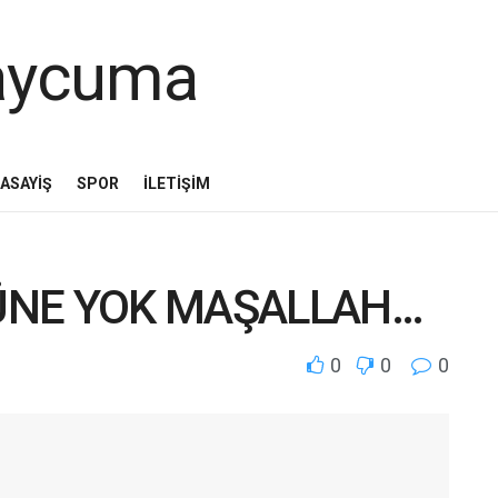
ASAYIŞ
SPOR
İLETIŞIM
ÜNE YOK MAŞALLAH…
0
0
0