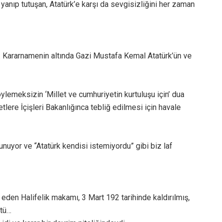
e yanıp tutuşan, Atatürk’e karşı da sevgisizliğini her zaman
i. Kararnamenin altında Gazi Mustafa Kemal Atatürk’ün ve
lemeksizin ‘Millet ve cumhuriyetin kurtuluşu için’ dua
etlere İçişleri Bakanlığınca tebliğ edilmesi için havale
nuyor ve “Atatürk kendisi istemiyordu” gibi biz laf
den Halifelik makamı, 3 Mart 192 tarihinde kaldırılmış,
ştü…