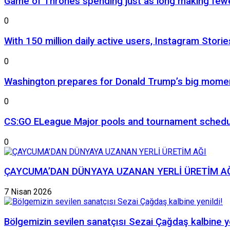
Game of Thrones spending just as long making few
0
With 150 million daily active users, Instagram Storie
0
Washington prepares for Donald Trump’s big mome
0
CS:GO ELeague Major pools and tournament sched
0
ÇAYCUMA’DAN DÜNYAYA UZANAN YERLİ ÜRETİM A
7 Nisan 2026
Bölgemizin sevilen sanatçısı Sezai Çağdaş kalbine ye