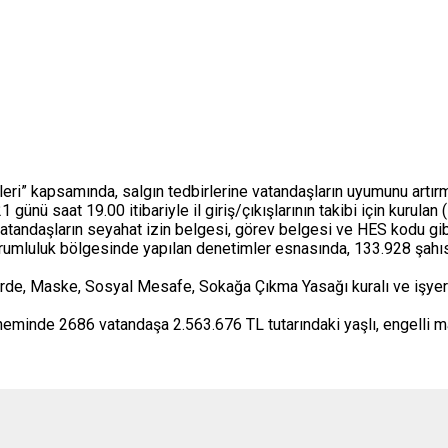
” kapsamında, salgın tedbirlerine vatandaşların uyumunu artırma
nü saat 19.00 itibariyle il giriş/çıkışlarının takibi için kurulan (5)
vatandaşların seyahat izin belgesi, görev belgesi ve HES kodu gibi 
mluluk bölgesinde yapılan denetimler esnasında, 133.928 şahıs, 
, Maske, Sosyal Mesafe, Sokağa Çıkma Yasağı kuralı ve işyerleri i
minde 2686 vatandaşa 2.563.676 TL tutarındaki yaşlı, engelli ma