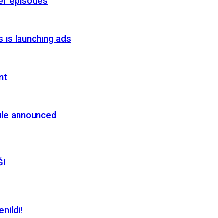
er episodes
s is launching ads
nt
ule announced
ĞI
nildi!