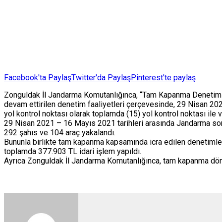
Facebook'ta Paylaş
Twitter'da Paylaş
Pinterest'te paylaş
Zonguldak İl Jandarma Komutanlığınca, “Tam Kapanma Denetimleri
devam ettirilen denetim faaliyetleri çerçevesinde, 29 Nisan 2021 gü
yol kontrol noktası olarak toplamda (15) yol kontrol noktası ile 
29 Nisan 2021 – 16 Mayıs 2021 tarihleri arasında Jandarma soru
292 şahıs ve 104 araç yakalandı.
Bununla birlikte tam kapanma kapsamında icra edilen denetimlerde
toplamda 377.903 TL idari işlem yapıldı.
Ayrıca Zonguldak İl Jandarma Komutanlığınca, tam kapanma döne