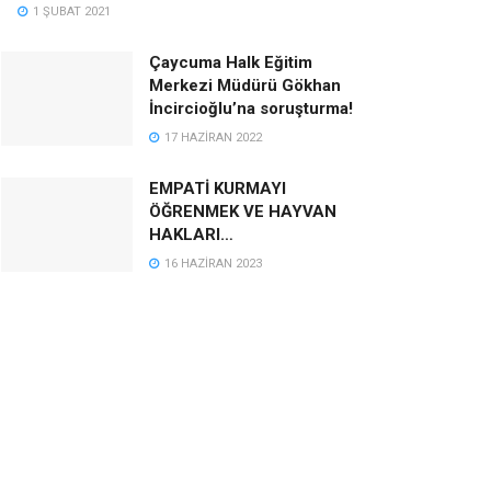
1 ŞUBAT 2021
Çaycuma Halk Eğitim
Merkezi Müdürü Gökhan
İncircioğlu’na soruşturma!
17 HAZIRAN 2022
EMPATİ KURMAYI
ÖĞRENMEK VE HAYVAN
HAKLARI…
16 HAZIRAN 2023