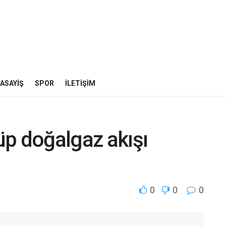
ASAYIŞ
SPOR
İLETIŞIM
üp doğalgaz akışı
0
0
0