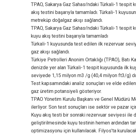
TPAO, Sakarya Gaz Sahası’ndaki Türkali-1 tespit k
akış testini başarıyla tamamladı. Türkali-1 kuyusu
metreküp doğalgaz akışı sağlandı.
TPAO, Sakarya Gaz Sahası’ndaki Türkali-1 tespit k
kuyu akış testini başarıyla tamamladı
Türkali-1 kuyusunda test edilen ilk rezervuar sev
gaz akışı sağlandı.
Türkiye Petrolleri Anonim Ortaklığı (TPAO), Batı K
denizde yer alan Türkali-1 tespit kuyusunda ilk kuy
seviyede 1,15 milyon m3 /g (40,4 milyon ft3/g) do
Test kapsamındaki analiz sonuçları ve elde edilen
gaz üretim potansiyeli gösteriyor.
TPAO Yönetim Kurulu Başkanı ve Genel Müdürü Meli
ilerliyor. Son test sonuçları ise sektör ve pazar iç
Kuyu akış testi bir sonraki rezervuar seviyesi ile
geliştirilmesinde kuyu testinin hemen ardından t
optimizasyonu için kullanılacak. Filyos’ta kurulac