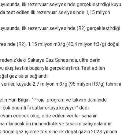
uyusunda, ilk rezervuar seviyesinde gerçekleştirdiği kuyu
nda test edilen ilk rezervuar seviyesinde 1,15 milyon
uyusunda, ilk rezervuar seviyesinde (R2) gerçekleştirdiği
iyesinde (R2), 1,15 milyon m3/g (40,4 milyon ft3/g) doğal
aradeniz’deki Sakarya Gaz Sahasında, ultra derin
u akış testini başarıyla gerçekleştirdi. Test edilen
ğal gaz akışı sağlandı.
 veriler, kuyuda 2,7 milyon m3/g (95 milyon ft3/g) tahmini
h Han Bilgin, “Proje, program ve takvim dahilinde
in çok önemli fırsatlar ortaya koyuyor” dedi.
 devam edecek olup, elde edilen veriler sahanın
amamlanacak ön mühendislik ve tasarım çalışmalarının
ak doğal gaz işleme tesisine ilk doğal gazın 2023 yılında