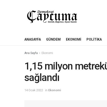
ANASAYFA
GÜNDEM
EKONOMI
POLITIKA
Ana Sayfa
Ekonomi
1,15 milyon metrek
sağlandı
14 Ocak 2022
in
Ekonomi